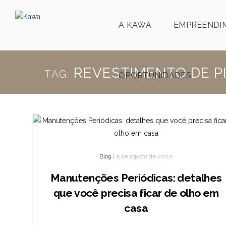
A KAWA
EMPREENDI
REVESTIMENTO DE PI
TAG:
OPORTUNIDADES
Blog
|
5 de agosto de 2020
Manutenções Periódicas: detalhes
que você precisa ficar de olho em
casa