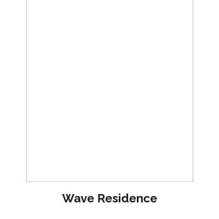
LANÇAMENTO
Studio, 2 ou 3 quartos
28m² á 88m²
R. Coronel Santiago, 330 -
Anita Garibaldi
Wave Residence