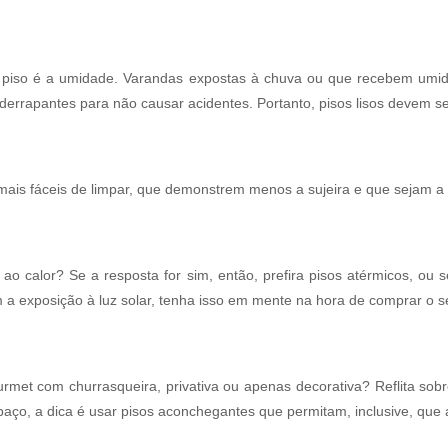
o piso é a umidade. Varandas expostas à chuva ou que recebem umi
iderrapantes para não causar acidentes. Portanto, pisos lisos devem se
mais fáceis de limpar, que demonstrem menos a sujeira e que sejam a
o calor? Se a resposta for sim, então, prefira pisos atérmicos, ou 
a exposição à luz solar, tenha isso em mente na hora de comprar o s
et com churrasqueira, privativa ou apenas decorativa? Reflita sobre 
paço, a dica é usar pisos aconchegantes que permitam, inclusive, que