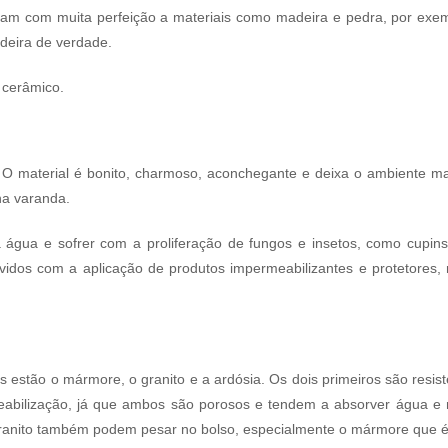
ham com muita perfeição a materiais como madeira e pedra, por exe
deira de verdade.
 cerâmico.
 material é bonito, charmoso, aconchegante e deixa o ambiente mai
na varanda.
água e sofrer com a proliferação de fungos e insetos, como cupins
idos com a aplicação de produtos impermeabilizantes e protetores,
 estão o mármore, o granito e a ardósia. Os dois primeiros são resis
eabilização, já que ambos são porosos e tendem a absorver água 
 granito também podem pesar no bolso, especialmente o mármore que é