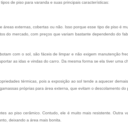
 tipos de piso para varanda e suas principais características:
 áreas externas, cobertas ou não. Isso porque esse tipo de piso é mu
tos do mercado, com preços que variam bastante dependendo do fabri
sbotam com o sol, são fáceis de limpar e não exigem manutenção fr
suportar as idas e vindas do carro. Da mesma forma se ela tiver uma ch
ropriedades térmicas, pois a exposição ao sol tende a aquecer demais 
argamassas próprias para área externa, que evitam o descolamento do p
ntes ao piso cerâmico. Contudo, ele é muito mais resistente. Outra
nto, deixando a área mais bonita.