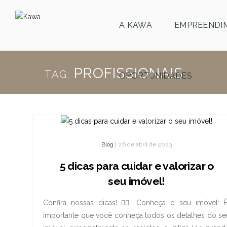
A KAWA
EMPREENDI
PROFISSIONAIS
TAG:
OPORTUNIDADES
Blog
|
26 de abril de 2023
5 dicas para cuidar e valorizar o
seu imóvel!
Confira nossas dicas! 👇🏼 Conheça o seu imóvel: 
importante que você conheça todos os detalhes do se