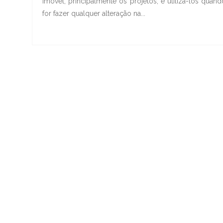
imóvel, principalmente os projetos, e utilizá-los quand
for fazer qualquer alteração na...