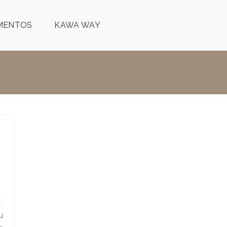
MENTOS
KAWA WAY
É
u