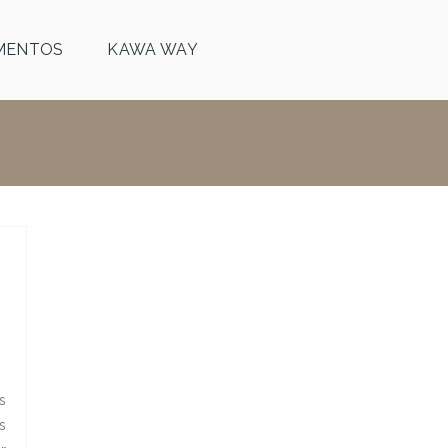
MENTOS
KAWA WAY
s
s