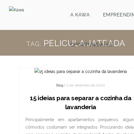
A KAWA
EMPREENDI
PELICULA JATEADA
TAG:
OPORTUNIDADES
Blog
|
2 de setembro de 2020
15 ideias para separar a cozinha da
lavanderia
Principalmente em apartamentos pequenos, algun
cômodos costumam ser integrados. Procurando ideia