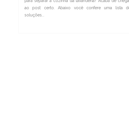
para separar a cozinha da lavanderia? Acaba de chega
ao post certo. Abaixo você confere uma lista d
soluções...