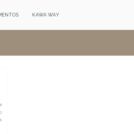
MENTOS
KAWA WAY
e
o
s