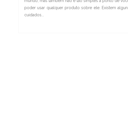
mundo, mas também não é tão simples a ponto de voc
poder usar qualquer produto sobre ele. Existem algun
cuidados...