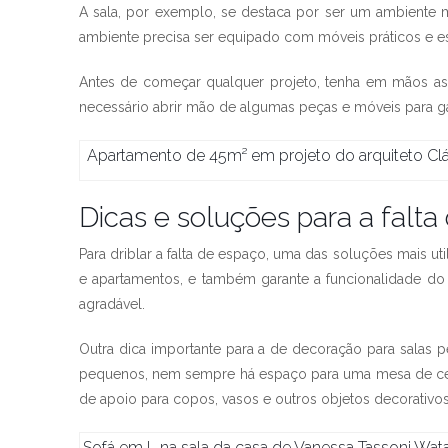
A sala, por exemplo, se destaca por ser um ambiente mu
ambiente precisa ser equipado com móveis práticos e ess
Antes de começar qualquer projeto, tenha em mãos as m
necessário abrir mão de algumas peças e móveis para g
Apartamento de 45m² em projeto do arquiteto Cl
Dicas e soluções para a falta
Para driblar a falta de espaço, uma das soluções mais ut
e apartamentos, e também garante a funcionalidade d
agradável.
Outra dica importante para a de decoração para salas 
pequenos, nem sempre há espaço para uma mesa de cent
de apoio para copos, vasos e outros objetos decorativos
Sofá em L na sala da casa de Vanessa Tassoni Wat