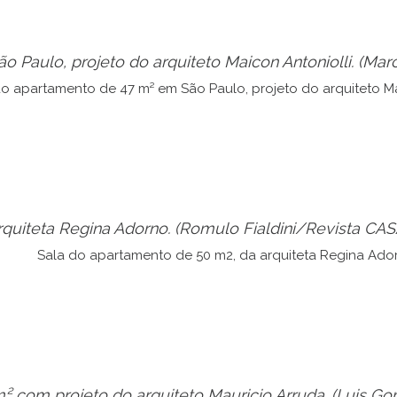
 Paulo, projeto do arquiteto Maicon Antoniolli.
(Mar
rquiteta Regina Adorno.
(Romulo Fialdini/Revista CA
² com projeto do arquiteto Mauricio Arruda.
(Luis G