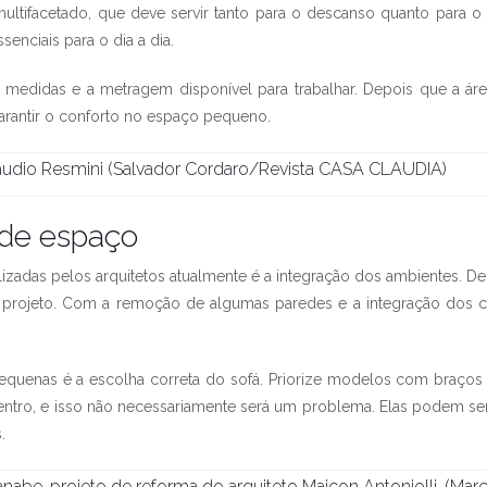
ltifacetado, que deve servir tanto para o descanso quanto para o 
enciais para o dia a dia.
edidas e a metragem disponível para trabalhar. Depois que a área 
arantir o conforto no espaço pequeno.
áudio Resmini (Salvador Cordaro/Revista CASA CLAUDIA)
 de espaço
ilizadas pelos arquitetos atualmente é a integração dos ambientes. De
o projeto. Com a remoção de algumas paredes e a integração dos c
pequenas é a escolha correta do sofá. Priorize modelos com braços
ro, e isso não necessariamente será um problema. Elas podem ser 
.
anabe, projeto de reforma do arquiteto Maicon Antoniolli. (M